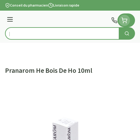
Aller au contenu
Conseil du pharmacien
Livraison rapide
Menu
Cherch
Rechercher
Pranarom He Bois De Ho 10ml