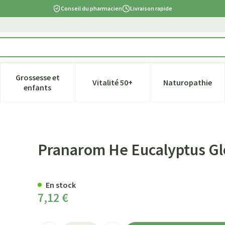
Conseil du pharmacien
Livraison rapide
Grossesse et
Vitalité 50+
Naturopathie
tégorie Beauté, soins et hygiène
e sous-menu pour la catégorie Régime, alimentation & vitamines
Afficher le sous-menu pour la catégorie Grossesse et
Afficher le sous-menu pour la ca
Afficher l
enfants
leux 10ml
Pranarom He Eucalyptus Gl
En stock
7,12 €