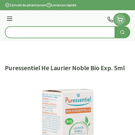
Aller au contenu
Conseil du pharmacien
Livraison rapide
Menu
Cherch
Rechercher
Puressentiel He Laurier Noble Bio Exp. 5ml