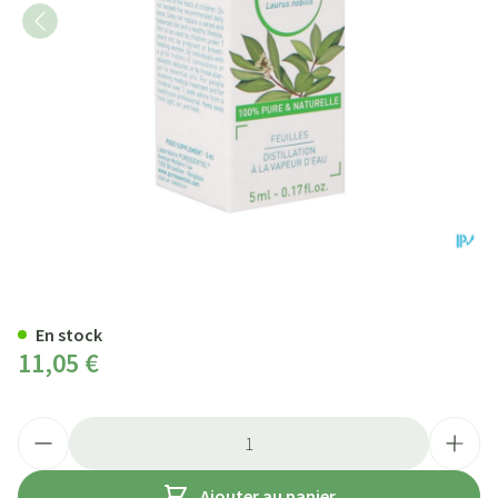
Puressentiel He Laurier Noble B
En stock
11,05 €
Quantité
Ajouter au panier