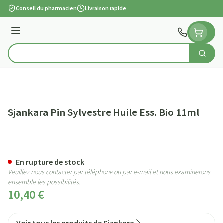
Aller au contenu
Conseil du pharmacien
Livraison rapide
Menu
Cherch
Rechercher
Sjankara Pin Sylvestre Huile Ess. Bio 11ml
Sjankara Pin Sylvestre Huile Ess
En rupture de stock
Veuillez nous contacter par téléphone ou par e-mail et nous examinerons
ensemble les possibilités.
10,40 €
Voir tous les produits de Sjankara