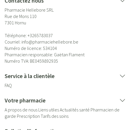
Contactez nous
Pharmacie Hellebore SRL
Rue de Mons 110
7301
Hornu
Téléphone:
+3265783037
Courriel:
info@
pharmaciehellebore.be
Numéro de licence:
534104
Pharmacien responsable:
Gaëtan Flament
Numéro TVA:
BE0459892935
Service à la clientèle
FAQ
Votre pharmacie
A propos de nous
Liens utiles
Actualités santé
Pharmacien de
garde
Prescription
Tarifs des soins