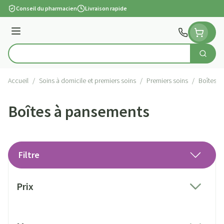
Aller au contenu
Conseil du pharmacien
Livraison rapide
Menu
Cherch
Rechercher
Accueil
/
Soins à domicile et premiers soins
/
Premiers soins
/
Boîtes à
Boîtes à pansements
Filtre
Passer à la liste des produits
Prix
filter