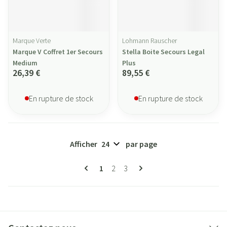
Marque Verte
Lohmann Rauscher
Marque V Coffret 1er Secours
Stella Boite Secours Legal
Medium
Plus
26,39 €
89,55 €
En rupture de stock
En rupture de stock
Afficher
par page
Pages
Vous lisez actuellement la page
Page
Page
1
2
3