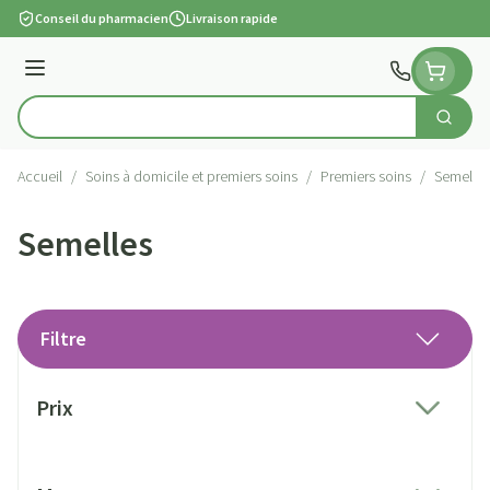
Aller au contenu
Conseil du pharmacien
Livraison rapide
Menu
Cherch
Rechercher
Accueil
/
Soins à domicile et premiers soins
/
Premiers soins
/
Semelles
Semelles
Filtre
Passer à la liste des produits
Prix
filter