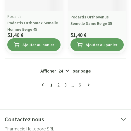
Podartis
Podartis Orthovenus
Podartis Orthomax Semelle
Semelle Dame Beige 35
Homme Beige 45
51,40 €
51,40 €
Ajouter au panier
Ajouter au panier
Afficher
par page
Pages
Vous lisez actuellement la page
Page
Page
Page
1
2
3
...
6
Contactez nous
Pharmacie Hellebore SRL