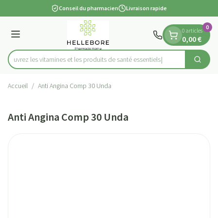
Diapositive 1 de 1
Aller au contenu
Conseil du pharmacien
Livraison rapide
0
0 articles
Menu
0,00 €
Découvrez les vitamines et les produits de santé essentiels
Cherch
Rechercher
Accueil
/
Anti Angina Comp 30 Unda
Anti Angina Comp 30 Unda