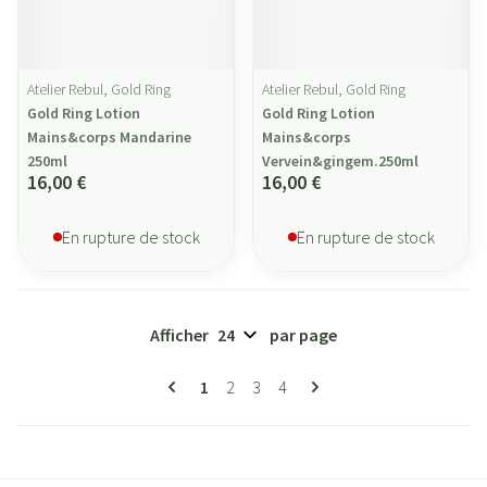
Atelier Rebul, Gold Ring
Atelier Rebul, Gold Ring
Gold Ring Lotion
Gold Ring Lotion
Mains&corps Mandarine
Mains&corps
250ml
Vervein&gingem.250ml
16,00 €
16,00 €
En rupture de stock
En rupture de stock
Afficher
par page
Pages
Vous lisez actuellement la page
Page
Page
Page
1
2
3
4