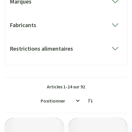
Marques
filter
Fabricants
filter
Restrictions alimentaires
filter
Articles
1
-
24
sur
92
Trier par: