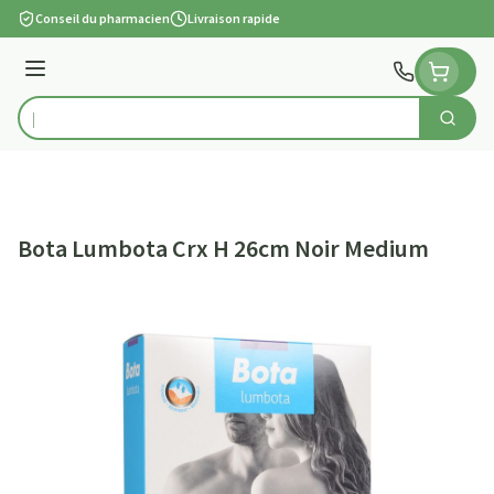
Aller au contenu
Conseil du pharmacien
Livraison rapide
Menu
Cherch
Rechercher
Bota Lumbota Crx H 26cm Noir Medium