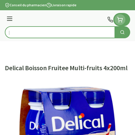
Aller au contenu
Conseil du pharmacien
Livraison rapide
Menu
Cherch
Rechercher
Delical Boisson Fruitee Multi-fruits 4x200ml