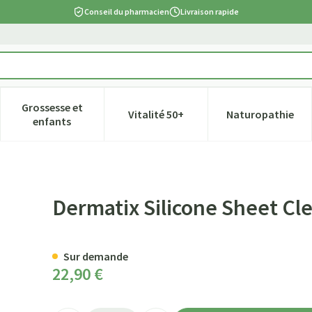
Conseil du pharmacien
Livraison rapide
Grossesse et
Vitalité 50+
Naturopathie
tégorie Beauté, soins et hygiène
e sous-menu pour la catégorie Régime, alimentation & vitamines
Afficher le sous-menu pour la catégorie Grossesse et
Afficher le sous-menu pour la ca
Afficher l
enfants
 Adh 4x13cm 1
Dermatix Silicone Sheet Cl
Sur demande
22,90 €