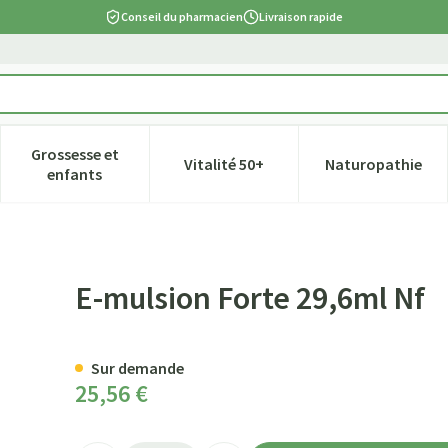
Conseil du pharmacien
Livraison rapide
Grossesse et
Vitalité 50+
Naturopathie
tégorie Beauté, soins et hygiène
e sous-menu pour la catégorie Régime, alimentation & vitamines
Afficher le sous-menu pour la catégorie Grossesse et
Afficher le sous-menu pour la ca
Afficher l
enfants
E-mulsion Forte 29,6ml Nf
Sur demande
25,56 €