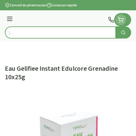
Aller au contenu
Conseil du pharmacien
Livraison rapide
Menu
Cherch
Rechercher
Eau Gelifiee Instant Edulcore Grenadine
10x25g