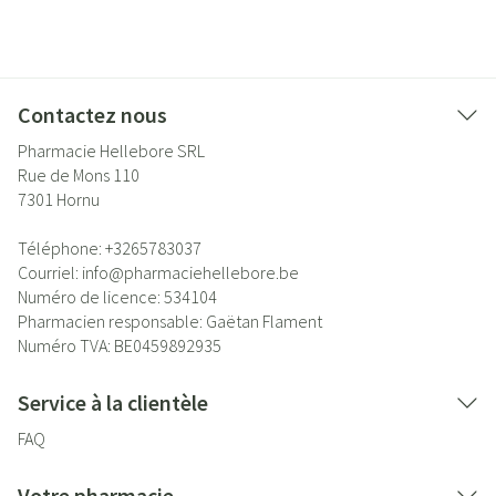
Contactez nous
Pharmacie Hellebore SRL
Rue de Mons 110
7301
Hornu
Téléphone:
+3265783037
Courriel:
info@
pharmaciehellebore.be
Numéro de licence:
534104
Pharmacien responsable:
Gaëtan Flament
Numéro TVA:
BE0459892935
Service à la clientèle
FAQ
Votre pharmacie