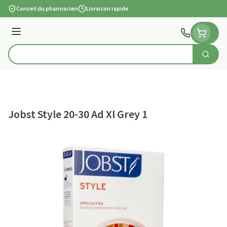
Aller au contenu
Conseil du pharmacien
Livraison rapide
Menu
Cherch
Rechercher
Jobst Style 20-30 Ad Xl Grey 1