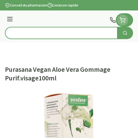
Aller au contenu
Conseil du pharmacien
Livraison rapide
Menu
Cherch
Rechercher
Purasana Vegan Aloe Vera Gommage
Purif.visage100ml